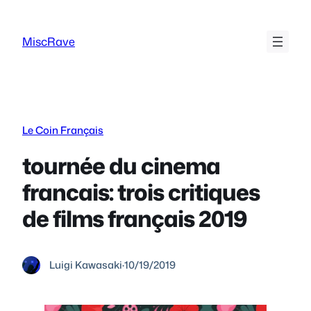
Skip
to
MiscRave
content
Le Coin Français
tournée du cinema
francais: trois critiques
de films français 2019
Luigi Kawasaki
·
10/19/2019